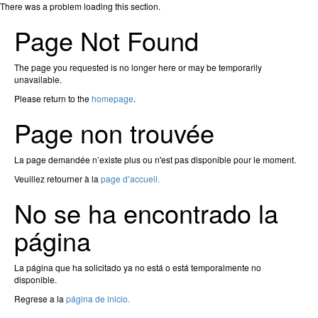
Page
There was a problem loading this section.
Page Not Found
The page you requested is no longer here or may be temporarily
unavailable.
Please return to the
homepage
.
Page non trouvée
La page demandée n’existe plus ou n'est pas disponible pour le moment.
Veuillez retourner à la
page d’accueil.
No se ha encontrado la
página
La página que ha solicitado ya no está o está temporalmente no
disponible.
Regrese a la
página de inicio.