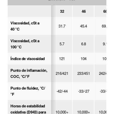
32
46
68
Viscosidad, cSt a
31.7
45.4
69.3
40 °C
Viscosidad, cSt
a
5.7
6.8
9.1
100 °C
Índice
de viscosidad
121
104
106
Punto
de inflamación,
216/421
233/451
242/468
COC, °C/°F
Punto
de fluidez,
°C/
-42/-44
-33/-27
-33/-27
°F
Horas de estabilidad
oxidativa (D943) para
10,000+
10,000+
10,000+