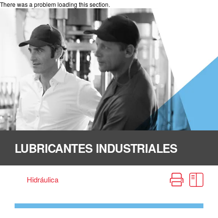
There was a problem loading this section.
LUBRICANTES INDUSTRIALES
Home
Manual de fuentes de lubricación
Lubricantes industriales
Hidráulica
Fluidos hidráulicos ENVIRON™ AW