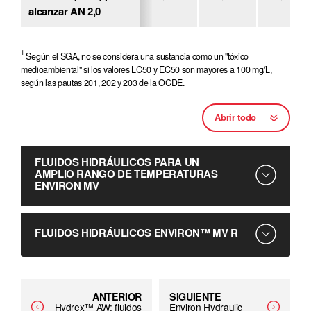
alcanzar AN 2,0
1
Según el SGA, no se considera una sustancia como un "tóxico
medioambiental" si los valores LC50 y EC50 son mayores a 100 mg/L,
según las pautas 201, 202 y 203 de la OCDE.
Abrir todo
FLUIDOS HIDRÁULICOS PARA UN
AMPLIO RANGO DE TEMPERATURAS
ENVIRON MV
Los fluidos ENVIRON™ MV de Lubricantes Petro-
FLUIDOS HIDRÁULICOS ENVIRON™ MV R
Canada son fluidos hidráulicos inherentemente
biodegradables y reciclables (libres de zinc y otros
metales pesados), no son tóxicos y no contienen
Los fluidos hidráulicos ENVIRON™ MV R de
cenizas, ideales para aplicaciones hidráulicas en zonas
Lubricantes Petro-Canada son fluidos hidráulicos (libres
ANTERIOR
SIGUIENTE
Hydrex™ AW: fluidos
Environ Hydraulic
medio-ambientalmente delicadas. Los fluidos
de zinc y otros metales pesados) fácilmente