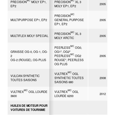
MC
MC
PRECISION
MOLY EP1,
PRECISION
XL 3
2005
EP2
MOLY EP1, EP2
MC
PRECISION
MULTIPURPOSE EP1, EP2
GENERAL PURPOSE
2005
EP1, EP2
MC
PRECISION
XL 3
MULTIFLEX MOLY SPECIAL
2005
MOLY ARCTIC
MC
PEERLESS
OG0,
GRAISSE OG-0, OG-1, OG-
OG1*, OG2*
MC
2
PEERLESS
OG2
2005
OG-2 (ROUGE), OG-PLUS
ROUGE*, PEERLESS
OG PLUS
MC
VULTREX
OGL
VULCAN SYNTHETIC
SYNTHETIC TOUTES
2008
TOUTES SAISONS
SAISONS 680
MC
MC
VULTREX
OGL LOURDE
VULTREX
OGL
2012
3600
LOURDE 6200
HUILES DE MOTEUR POUR
VOITURES DE TOURISME