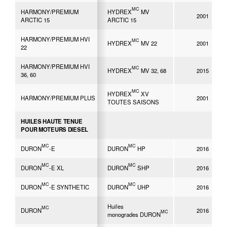
MC
HARMONY/PREMIUM
HYDREX
MV
2001
ARCTIC 15
ARCTIC 15
HARMONY/PREMIUM HVI
MC
HYDREX
MV 22
2001
22
HARMONY/PREMIUM HVI
MC
HYDREX
MV 32, 68
2015
36, 60
MC
HYDREX
XV
HARMONY/PREMIUM PLUS
2001
TOUTES SAISONS
HUILES HAUTE TENUE
POUR MOTEURS DIESEL
MC
MC
DURON
-E
DURON
HP
2016
MC
MC
DURON
-E XL
DURON
SHP
2016
MC
MC
DURON
-E SYNTHETIC
DURON
UHP
2016
Huiles
MC
DURON
2016
MC
monogrades DURON