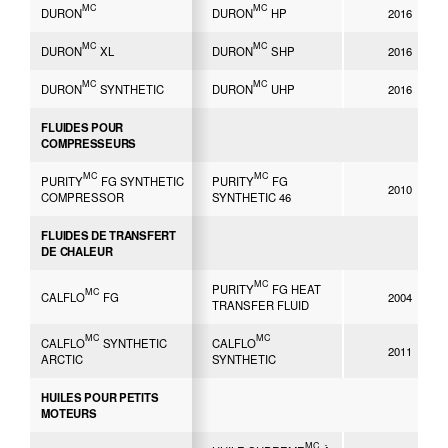
MC
MC
DURON
DURON
HP
2016
MC
MC
DURON
XL
DURON
SHP
2016
MC
MC
DURON
SYNTHETIC
DURON
UHP
2016
FLUIDES POUR
COMPRESSEURS
MC
MC
PURITY
FG SYNTHETIC
PURITY
FG
2010
COMPRESSOR
SYNTHETIC 46
FLUIDES DE TRANSFERT
DE CHALEUR
MC
PURITY
FG HEAT
MC
CALFLO
FG
2004
TRANSFER FLUID
MC
MC
CALFLO
SYNTHETIC
CALFLO
2011
ARCTIC
SYNTHETIC
HUILES POUR PETITS
MOTEURS
MC