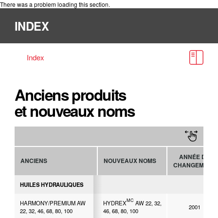
There was a problem loading this section.
INDEX
Home
Guide Lube Source
Index
Nouveaux noms
Anciens produits
et nouveaux noms
ANNÉE DU
ANCIENS
NOUVEAUX NOMS
CHANGEMENT
HUILES HYDRAULIQUES
MC
HARMONY/PREMIUM AW
HYDREX
AW 22, 32,
2001
22, 32, 46, 68, 80, 100
46, 68, 80, 100