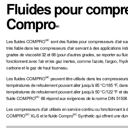
Fluides pour compre
Compro
MC
Les fluides COMPRO
sont des fluides pour compresseurs d’air sa
MC
très fiable dans les compresseurs d’air servant à des applications i
grades de viscosité 32 et 68 (pour d’autres grades, se reporter au 
Construction
Nourriture et boisson
Foresterie
fonctionnent avec l’air et les gaz inertes, comme l’azote, l’argon, l’h
carbone et le gaz de haut fourneau.
Les fluides COMPRO
peuvent être utilisés dans les compresseurs
MC
températures de refoulement pouvant aller jusqu’à 85 °C/185 °F, da
températures de refoulement pouvant aller jusqu’à 50 °C/122 °F et d
fluide COMPRO
68 répond aux exigences de la norme DIN 51506
MC
Les compresseurs d’air utilisés en service continu ou fonctionnant à d
Emballage cannelé
Usines à gaz, pipelines
Transport ferroviair
et production d’énergie
COMPRO
XL-S et le fluide Compro
Synthetic qui offrent une dur
MC
MC