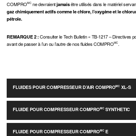
COMPRO
ne devraient
jamais
être utilisés dans le matériel serv
MC
gaz chimiquement actifs comme le chlore, l’oxygène et le chlor
pétrole.
REMARQUE 2 :
Consulter le Tech Bulletin « TB-1217 – Directive
avant de passer à l’un ou l’autre de nos fluides COMPRO
.
MC
FLUIDES POUR COMPRESSEUR D’AIR COMPRO
XL-S
MC
Les fluides pour compresseurs COMPRO
XL-S sont formulés p
MC
FLUIDE POUR COMPRESSEUR COMPRO
SYNTHETIC
MC
à vis en réduisant au minimum les dépôts de carbone et la formati
On recommande particulièrement le fluide COMPRO
XL-S qui o
MC
Le fluide COMPRO
est un fluide de grande qualité spécialement
MC
FLUIDE POUR COMPRESSEUR COMPRO
E
MC
utilisés en service continu ou fonctionnant à des températures de