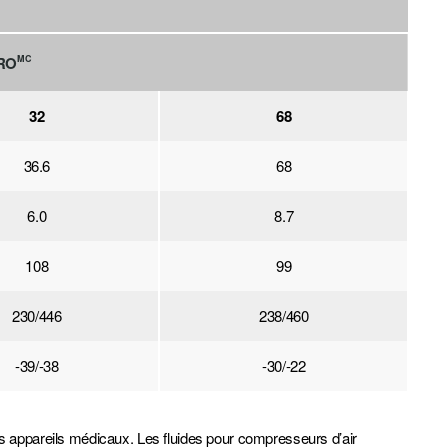
RO
MC
32
68
36.6
68
6.0
8.7
108
99
230/446
238/460
-39/-38
-30/-22
les appareils médicaux. Les fluides pour compresseurs d’air