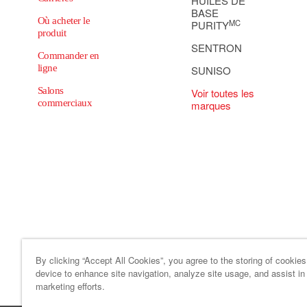
HUILES DE
BASE
Où acheter le
MC
PURITY
produit
SENTRON
Commander en
ligne
SUNISO
Salons
Voir toutes les
commerciaux
marques
By clicking “Accept All Cookies”, you agree to the storing of cookie
device to enhance site navigation, analyze site usage, and assist in
Plan du site
Code de conduite 
marketing efforts.