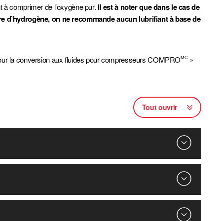
ant à comprimer de l’oxygène pur.
Il est à noter que dans le cas de
ure d’hydrogène, on ne recommande aucun lubrifiant à base de
s pour la conversion aux fluides pour compresseurs COMPRO
»
MC
Tout ouvrir
our prolonger leur durée de vie dans les compresseurs rotatifs
on de vernis.
ffre une durée de vie prolongée pour les compresseurs d’air
 conçu pour les compresseurs d’air à vis rotatifs fonctionnant
 refoulement élevées pouvant atteindre 85 °C/185 °F. De tels