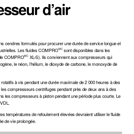
sseur d’air
ns cendres formulés pour procurer une durée de service longue et
ndustrielles. Les fluides COMPRO
sont disponibles dans les
MC
fluide COMPRO
XL-S). Ils conviennent aux compresseurs qui
MC
Transport lourd
Fabrication générale
ydrogène, le néon, l’hélium, le dioxyde de carbone, le monoxyde de
 rotatifs à vis pendant une durée maximale de 2 000 heures à des
ns les compresseurs centrifuges pendant près de deux ans à des
ans les compresseurs à piston pendant une période plus courte. Le
 VDL.
es températures de refoulement élevées devraient utiliser le fluide
e
Transit
Opérations de collecte
des déchets
ée de vie prolongée.