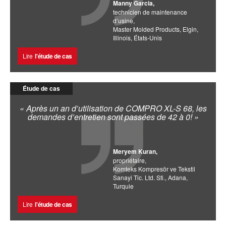
Manny Garcia,
technicien de maintenance
d’usine,
Master Molded Products, Elgin,
Illinois, États-Unis
Lire
l'étude de cas
Étude de cas
« Après un an d’utilisation de COMPRO XL-S 68, les
demandes d’entretien sont passées de 42 à 0! »
Meryem Kuran,
propriétaire,
Komteks Kompresör ve Tekstil
Sanayi Tic. Ltd. Sti., Adana,
Turquie
Lire
l'étude de cas