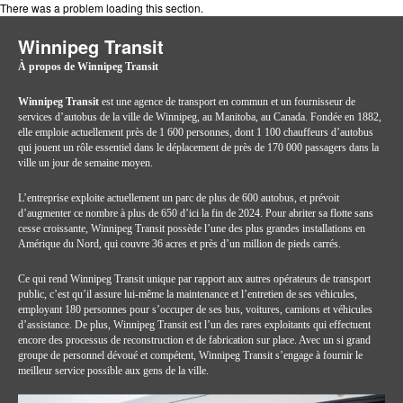
There was a problem loading this section.
Winnipeg Transit
À propos de Winnipeg Transit
Winnipeg Transit
est une agence de transport en commun et un fournisseur de
services d’autobus de la ville de Winnipeg, au Manitoba, au Canada. Fondée en 1882,
elle emploie actuellement près de 1 600 personnes, dont 1 100 chauffeurs d’autobus
qui jouent un rôle essentiel dans le déplacement de près de 170 000 passagers dans la
ville un jour de semaine moyen.
L’entreprise exploite actuellement un parc de plus de 600 autobus, et prévoit
d’augmenter ce nombre à plus de 650 d’ici la fin de 2024. Pour abriter sa flotte sans
cesse croissante, Winnipeg Transit possède l’une des plus grandes installations en
Amérique du Nord, qui couvre 36 acres et près d’un million de pieds carrés.
Ce qui rend Winnipeg Transit unique par rapport aux autres opérateurs de transport
public, c’est qu’il assure lui-même la maintenance et l’entretien de ses véhicules,
employant 180 personnes pour s’occuper de ses bus, voitures, camions et véhicules
d’assistance. De plus, Winnipeg Transit est l’un des rares exploitants qui effectuent
encore des processus de reconstruction et de fabrication sur place. Avec un si grand
groupe de personnel dévoué et compétent, Winnipeg Transit s’engage à fournir le
meilleur service possible aux gens de la ville.