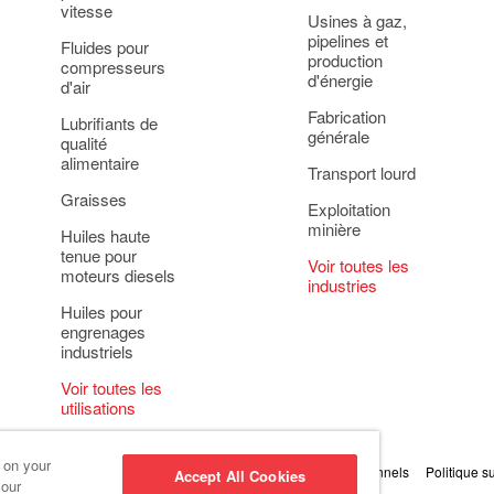
vitesse
Usines à gaz,
pipelines et
Fluides pour
production
compresseurs
d'énergie
d'air
Fabrication
Lubrifiants de
générale
qualité
alimentaire
Transport lourd
Graisses
Exploitation
minière
Huiles haute
tenue pour
Voir toutes les
moteurs diesels
industries
Huiles pour
engrenages
industriels
Voir toutes les
utilisations
s on your
oins
Principe relatif à la protection des renseignements personnels
Politique s
Accept All Cookies
 our