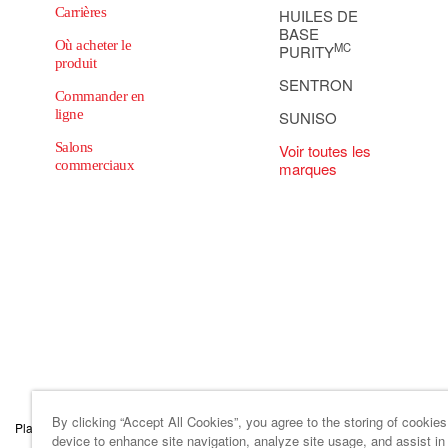
Carrières
HUILES DE
BASE
Où acheter le
MC
PURITY
produit
SENTRON
Commander en
ligne
SUNISO
Salons
Voir toutes les
commerciaux
marques
By clicking “Accept All Cookies”, you agree to the storing of cookie
Plan du site
Code de conduite des affaireset d’éthique
Paramètres des tém
device to enhance site navigation, analyze site usage, and assist in