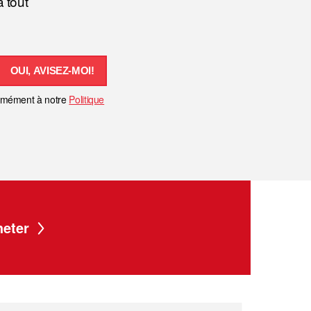
 tout
OUI, AVISEZ-MOI!
ormément à notre
Politique
eter