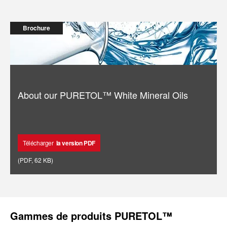
Brochure
About our PURETOL™️ White Mineral Oils
Télécharger
la version PDF
(
PDF
,
62 KB
)
Gammes de produits PURETOL™