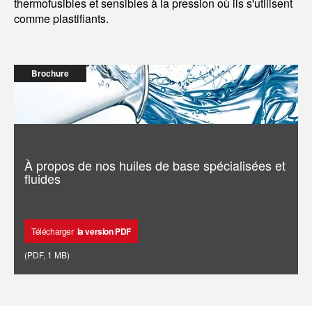
thermofusibles et sensibles à la pression où ils s'utilisent
comme plastifiants.
Brochure
À propos de nos huiles de base spécialisées et
fluides
Télécharger
la version PDF
(
PDF
,
1 MB
)