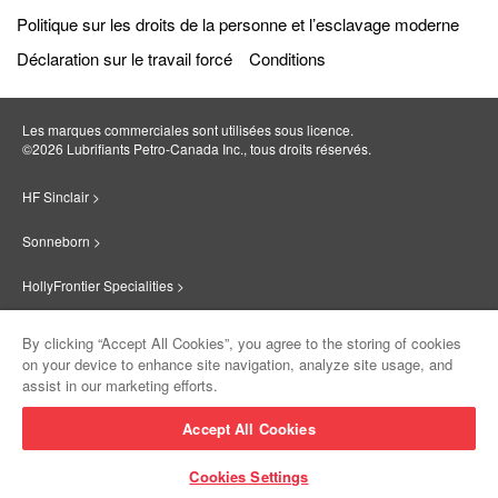
Politique sur les droits de la personne et l’esclavage moderne
Déclaration sur le travail forcé
Conditions
Les marques commerciales sont utilisées sous licence.
©2026 Lubrifiants Petro‐Canada Inc., tous droits réservés.
HF Sinclair >
Sonneborn >
HollyFrontier Specialities >
Red Giant Oil >
By clicking “Accept All Cookies”, you agree to the storing of cookies
on your device to enhance site navigation, analyze site usage, and
Suniso >
assist in our marketing efforts.
Innovate >
Accept All Cookies
Sinclair Lubricants >
Cookies Settings