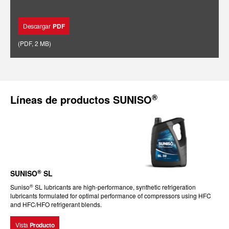
Descargar
PDF
(
PDF
,
2 MB
)
®
Líneas de productos SUNISO
®
SUNISO
SL
®
Suniso
SL lubricants are high-performance, synthetic refrigeration
lubricants formulated for optimal performance of compressors using HFC
and HFC/HFO refrigerant blends.
Vista
Producto