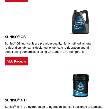
®
SUNISO
GS
®
Suniso
GS lubricants are premium quality, highly-refined mineral
refrigeration lubricants designed to lubricate refrigeration and air-
conditioning compressors using CFC and HCFC refrigerants.
Vista
Producto
®
SUNISO
4HT
®
Suniso
4HT is a hydrotreated refrigeration lubricant designed to lubricate