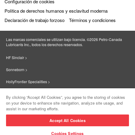
Configuración de cookies
Política de derechos humanos y esclavitud moderna
Declaración de trabajo forzoso
Términos y condiciones
Las marcas comerciales se utilizan bajo licencia. ©2026 Petro‐Canada
Lubricants Inc., todos los derechos reservados.
HF Sinclair >
Sonneborn >
HollyFrontier Specialities >
Red Giant Oil >
By clicking “Accept All Cookies”, you agree to the storing of cookies
on your device to enhance site navigation, analyze site usage, and
Suniso >
assist in our marketing efforts.
Innovate >
Accept All Cookies
Sinclair Lubricants >
Cookies Settings