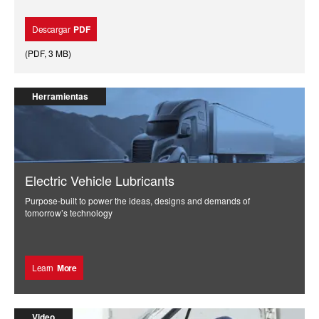
Descargar
PDF
(
PDF
,
3 MB
)
Herramientas
Electric Vehicle Lubricants
Purpose-built to power the ideas, designs and demands of
tomorrow’s technology
Learn
More
Video