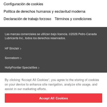
Configuración de cookies
Política de derechos humanos y esclavitud moderna
Declaración de trabajo forzoso
Términos y condiciones
Las marcas comerciales se utilizan bajo licencia. ©2026 Petro‐Canada
Lubricants Inc., todos los derechos reservados.
HF Sinclair >
Sonneborn >
HollyFrontier Specialities >
Red Giant Oil >
By clicking “Accept All Cookies”, you agree to the storing of cookies
on your device to enhance site navigation, analyze site usage, and
Suniso >
assist in our marketing efforts.
Innovate >
Accept All Cookies
Sinclair Lubricants >