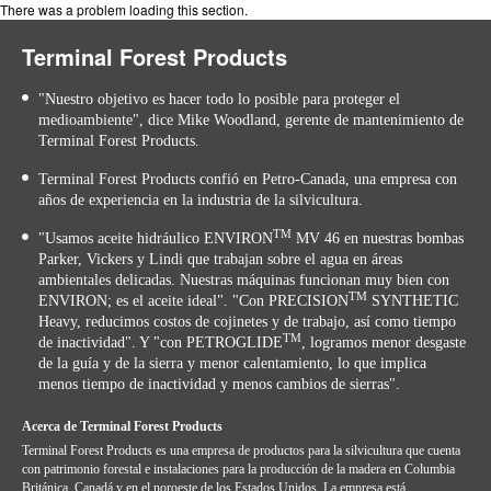
There was a problem loading this section.
Terminal Forest Products
"Nuestro objetivo es hacer todo lo posible para proteger el
medioambiente", dice Mike Woodland, gerente de mantenimiento de
Terminal Forest Products.
Terminal Forest Products confió en Petro-Canada, una empresa con
años de experiencia en la industria de la silvicultura.
TM
"Usamos aceite hidráulico ENVIRON
MV 46 en nuestras bombas
Parker, Vickers y Lindi que trabajan sobre el agua en áreas
ambientales delicadas. Nuestras máquinas funcionan muy bien con
TM
ENVIRON; es el aceite ideal". "Con PRECISION
SYNTHETIC
Heavy, reducimos costos de cojinetes y de trabajo, así como tiempo
TM
de inactividad". Y "con PETROGLIDE
, logramos menor desgaste
de la guía y de la sierra y menor calentamiento, lo que implica
menos tiempo de inactividad y menos cambios de sierras".
Acerca de Terminal Forest Products
Terminal Forest Products es una empresa de productos para la silvicultura que cuenta
con patrimonio forestal e instalaciones para la producción de la madera en Columbia
Británica, Canadá y en el noroeste de los Estados Unidos. La empresa está