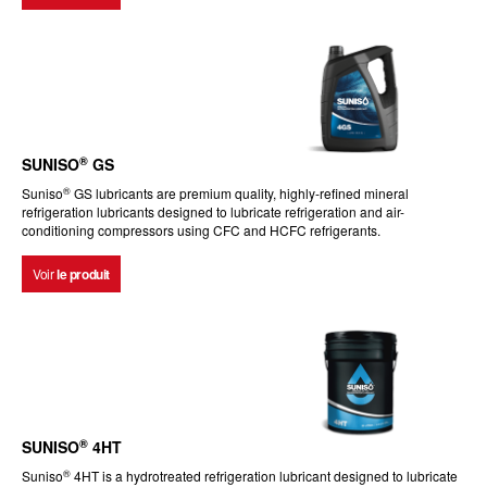
®
SUNISO
GS
®
Suniso
GS lubricants are premium quality, highly-refined mineral
refrigeration lubricants designed to lubricate refrigeration and air-
conditioning compressors using CFC and HCFC refrigerants.
Voir
le produit
®
SUNISO
4HT
®
Suniso
4HT is a hydrotreated refrigeration lubricant designed to lubricate