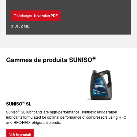
Télécharger
la version PDF
(
PDF
,
2 MB
)
®
Gammes de produits SUNISO
®
SUNISO
SL
®
Suniso
SL lubricants are high-performance, synthetic refrigeration
lubricants formulated for optimal performance of compressors using HFC
and HFC/HFO refrigerant blends.
Voir
le produit