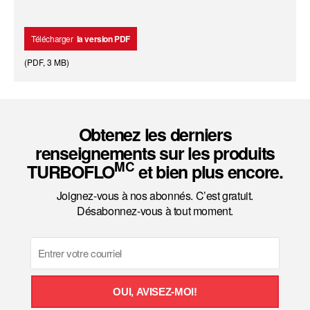
Télécharger
la version PDF
(
PDF
,
3 MB
)
Obtenez les derniers
renseignements sur les produits
MC
TURBOFLO
et bien plus encore.
Joignez-vous à nos abonnés. C’est gratuit.
Désabonnez-vous à tout moment.
Email
OUI, AVISEZ-MOI!