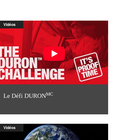
Vidéos
MC
Le Défi DURON
Vidéos