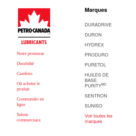
Marques
DURADRIVE
DURON
HYDREX
Notre promesse
PRODURO
Durabilité
PURETOL
Carrières
HUILES DE
BASE
Où acheter le
MC
PURITY
produit
SENTRON
Commander en
ligne
SUNISO
Salons
Voir toutes les
commerciaux
marques