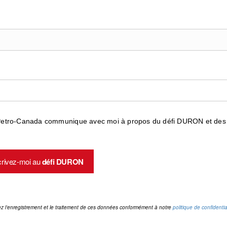
 Petro-Canada communique avec moi à propos du défi DURON et des 
crivez-moi au
défi DURON
ez l’enregistrement et le traitement de ces données conformément à notre
politique de confidentia