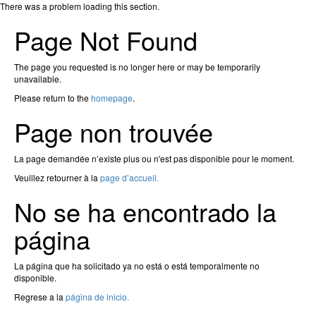
There was a problem loading this section.
Page Not Found
The page you requested is no longer here or may be temporarily
unavailable.
Please return to the
homepage
.
Page non trouvée
La page demandée n’existe plus ou n'est pas disponible pour le moment.
Veuillez retourner à la
page d’accueil.
No se ha encontrado la
página
La página que ha solicitado ya no está o está temporalmente no
disponible.
Regrese a la
página de inicio.